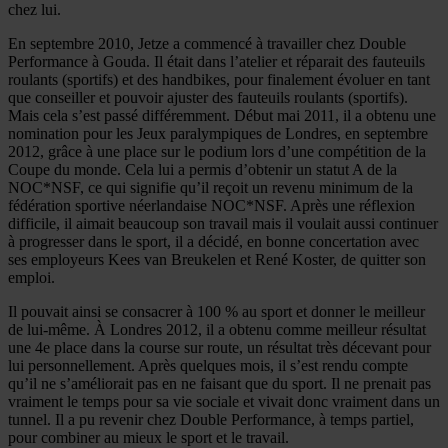
chez lui.
En septembre 2010, Jetze a commencé à travailler chez Double
Performance à Gouda. Il était dans l’atelier et réparait des fauteuils
roulants (sportifs) et des handbikes, pour finalement évoluer en tant
que conseiller et pouvoir ajuster des fauteuils roulants (sportifs).
Mais cela s’est passé différemment. Début mai 2011, il a obtenu une
nomination pour les Jeux paralympiques de Londres, en septembre
2012, grâce à une place sur le podium lors d’une compétition de la
Coupe du monde. Cela lui a permis d’obtenir un statut A de la
NOC*NSF, ce qui signifie qu’il reçoit un revenu minimum de la
fédération sportive néerlandaise NOC*NSF. Après une réflexion
difficile, il aimait beaucoup son travail mais il voulait aussi continuer
à progresser dans le sport, il a décidé, en bonne concertation avec
ses employeurs Kees van Breukelen et René Koster, de quitter son
emploi.
Il pouvait ainsi se consacrer à 100 % au sport et donner le meilleur
de lui-même. À Londres 2012, il a obtenu comme meilleur résultat
une 4e place dans la course sur route, un résultat très décevant pour
lui personnellement. Après quelques mois, il s’est rendu compte
qu’il ne s’améliorait pas en ne faisant que du sport. Il ne prenait pas
vraiment le temps pour sa vie sociale et vivait donc vraiment dans un
tunnel. Il a pu revenir chez Double Performance, à temps partiel,
pour combiner au mieux le sport et le travail.