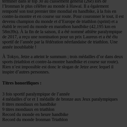
terminer dans le top 30 au classement général (26e) lors de
l’Ironman le plus célèbre au monde à Hawaï. Il a également
remporté son tout premier titre mondial en handbike, à la fois en
contre-la-montre et en course sur route. Pour couronner le tout, il est
devenu champion du monde et d’Europe de triathlon (sprint) et a
établi le record du monde en marathon handbike (42,195 km en
58m39s). À la fin de la saison, il a été nommé athlète paralympique
de 2017, a reçu une nomination pour un prix Laureus et a été élu
sportif de l’année par la fédération néerlandaise de triathlon. Une
année inoubliable !
À Tokyo, Jetze a atteint le summum ; trois médailles d’or dans deux
sports (triathlon et contre-la-montre handbike et course sur route).
Rien n’est impossible est donc le slogan de Jetze avec lequel il
inspire d’autres personnes.
Titres honorifiques :
3 fois sportif paralympique de l’année
4 médailles d’or et 1 médaille de bronze aux Jeux paralympiques
8 titres mondiaux en handbike
9 titres mondiaux en triathlon
Record du monde en heure handbike
Record du monde Ironman Triathlon