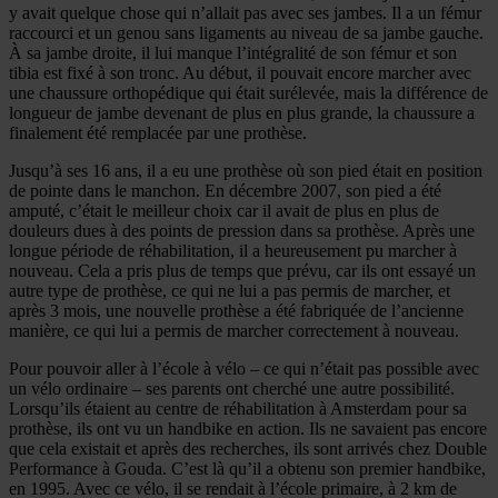
y avait quelque chose qui n’allait pas avec ses jambes. Il a un fémur
raccourci et un genou sans ligaments au niveau de sa jambe gauche.
À sa jambe droite, il lui manque l’intégralité de son fémur et son
tibia est fixé à son tronc. Au début, il pouvait encore marcher avec
une chaussure orthopédique qui était surélevée, mais la différence de
longueur de jambe devenant de plus en plus grande, la chaussure a
finalement été remplacée par une prothèse.
Jusqu’à ses 16 ans, il a eu une prothèse où son pied était en position
de pointe dans le manchon. En décembre 2007, son pied a été
amputé, c’était le meilleur choix car il avait de plus en plus de
douleurs dues à des points de pression dans sa prothèse. Après une
longue période de réhabilitation, il a heureusement pu marcher à
nouveau. Cela a pris plus de temps que prévu, car ils ont essayé un
autre type de prothèse, ce qui ne lui a pas permis de marcher, et
après 3 mois, une nouvelle prothèse a été fabriquée de l’ancienne
manière, ce qui lui a permis de marcher correctement à nouveau.
Pour pouvoir aller à l’école à vélo – ce qui n’était pas possible avec
un vélo ordinaire – ses parents ont cherché une autre possibilité.
Lorsqu’ils étaient au centre de réhabilitation à Amsterdam pour sa
prothèse, ils ont vu un handbike en action. Ils ne savaient pas encore
que cela existait et après des recherches, ils sont arrivés chez Double
Performance à Gouda. C’est là qu’il a obtenu son premier handbike,
en 1995. Avec ce vélo, il se rendait à l’école primaire, à 2 km de