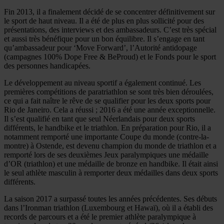
Fin 2013, il a finalement décidé de se concentrer définitivement sur
le sport de haut niveau. Il a été de plus en plus sollicité pour des
présentations, des interviews et des ambassadeurs. C’est très spécial
et aussi très bénéfique pour un bon équilibre. Il s’engage en tant
qu’ambassadeur pour ‘Move Forward’, l’Autorité antidopage
(campagnes 100% Dope Free & BeProud) et le Fonds pour le sport
des personnes handicapées.
Le développement au niveau sportif a également continué. Les
premières compétitions de paratriathlon se sont très bien déroulées,
ce qui a fait naître le rêve de se qualifier pour les deux sports pour
Rio de Janeiro. Cela a réussi ; 2016 a été une année exceptionnelle.
Il s’est qualifié en tant que seul Néerlandais pour deux sports
différents, le handbike et le triathlon. En préparation pour Rio, il a
notamment remporté une importante Coupe du monde (contre-la-
montre) à Ostende, est devenu champion du monde de triathlon et a
remporté lors de ses deuxièmes Jeux paralympiques une médaille
d’OR (triathlon) et une médaille de bronze en handbike. Il était ainsi
le seul athlète masculin à remporter deux médailles dans deux sports
différents.
La saison 2017 a surpassé toutes les années précédentes. Ses débuts
dans l’Ironman triathlon (Luxembourg et Hawaï), où il a établi des
records de parcours et a été le premier athlète paralympique à