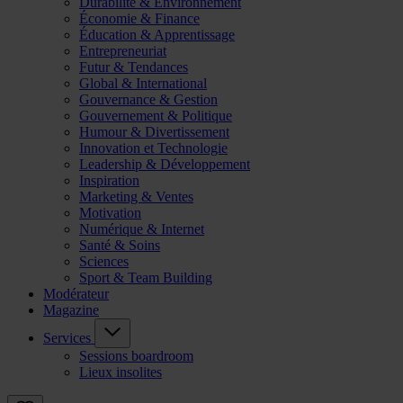
Durabilité & Environnement
Économie & Finance
Éducation & Apprentissage
Entrepreneuriat
Futur & Tendances
Global & International
Gouvernance & Gestion
Gouvernement & Politique
Humour & Divertissement
Innovation et Technologie
Leadership & Développement
Inspiration
Marketing & Ventes
Motivation
Numérique & Internet
Santé & Soins
Sciences
Sport & Team Building
Modérateur
Magazine
Services
Sessions boardroom
Lieux insolites