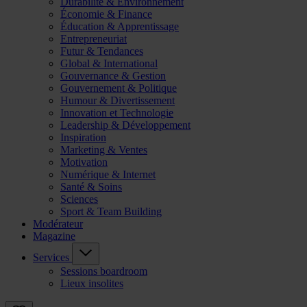
Durabilité & Environnement
Économie & Finance
Éducation & Apprentissage
Entrepreneuriat
Futur & Tendances
Global & International
Gouvernance & Gestion
Gouvernement & Politique
Humour & Divertissement
Innovation et Technologie
Leadership & Développement
Inspiration
Marketing & Ventes
Motivation
Numérique & Internet
Santé & Soins
Sciences
Sport & Team Building
Modérateur
Magazine
Services
Sessions boardroom
Lieux insolites