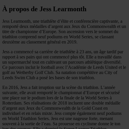
À propos de Jess Learmonth
Jess Learmonth, une triathlète d’élite et conférencière captivante, a
remporté deux médailles d’argent aux Jeux du Commonwealth et un
titre de championne d’Europe. Son ascension vers le sommet du
triathlon comprend neuf podiums en World Series, se classant
deuxième au classement général en 2019.
Jess a commencé sa carrière de triathlète à 23 ans, un âge tardif par
rapport à ses pairs qui ont commencé plus tôt. Elle a travaillé dans
un supermarché tout en cultivant un parcours athlétique diversifié.
Ce parcours inclut le football avec l’Académie de Leeds United et le
golf au Wetherby Golf Club. Sa natation compétitive au City of
Leeds Swim Club a posé les bases de son triathlon.
En 2016, Jess a fait irruption sur la scène du triathlon. L’année
suivante, elle avait remporté le championnat d’Europe et sécurisé
une place sur le podium lors de la finale de la World Series à
Rotterdam. Ses réalisations de 2018 incluent une double médaille
d’argent aux Jeux du Commonwealth de la Gold Coast en
individuel et en relais mixte. Jess compte également neuf podiums
en World Triathlon Series. Jess est une nageuse forte, menant
souvent à la sortie de l’eau. Sa prouesse en cyclisme donne le ton
lors des courses. Elle a dominé la Super League Triathlon,