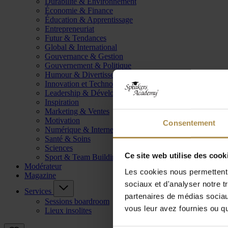
Durabilité & Environnement
Économie & Finance
Éducation & Apprentissage
Entrepreneuriat
Futur & Tendances
Global & International
Gouvernance & Gestion
Gouvernement & Politique
Humour & Divertissement
Innovation et Technologie
Leadership & Développement
Inspiration
Marketing & Ventes
Motivation
Consentement
Numérique & Internet
Santé & Soins
Sciences
Ce site web utilise des cook
Sport & Team Building
Modérateur
Les cookies nous permettent d
Magazine
sociaux et d'analyser notre t
Services
partenaires de médias sociaux
Sessions boardroom
vous leur avez fournies ou qu'
Lieux insolites