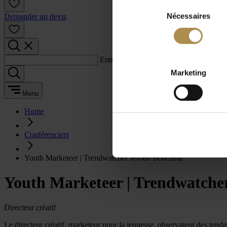
Sélection
Nécessaires
du
Demander un devis
consentement
Entrez un terme de recherche :
Marketing
Menu
Home
Conférenciers
Youth Marketeer | Trendwatcher Jeroen Boschma
Youth Marketeer | Trendwatche
Directeur créatif
Le directeur créatif, marketeur pour la jeunesse, observateur des tend