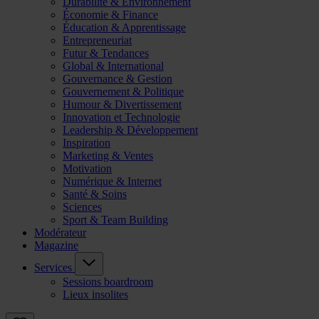
Durabilité & Environnement
Économie & Finance
Éducation & Apprentissage
Entrepreneuriat
Futur & Tendances
Global & International
Gouvernance & Gestion
Gouvernement & Politique
Humour & Divertissement
Innovation et Technologie
Leadership & Développement
Inspiration
Marketing & Ventes
Motivation
Numérique & Internet
Santé & Soins
Sciences
Sport & Team Building
Modérateur
Magazine
Services
Sessions boardroom
Lieux insolites