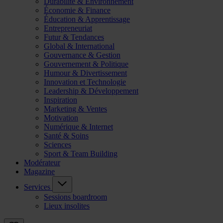
Durabilité & Environnement
Économie & Finance
Éducation & Apprentissage
Entrepreneuriat
Futur & Tendances
Global & International
Gouvernance & Gestion
Gouvernement & Politique
Humour & Divertissement
Innovation et Technologie
Leadership & Développement
Inspiration
Marketing & Ventes
Motivation
Numérique & Internet
Santé & Soins
Sciences
Sport & Team Building
Modérateur
Magazine
Services
Sessions boardroom
Lieux insolites