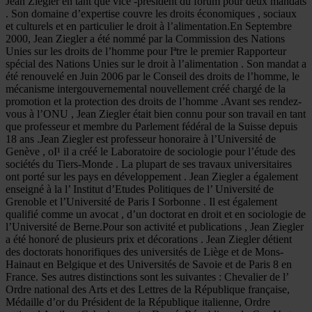
Jean Ziegler en tant que vice -président du forum pour deux mandats
. Son domaine d’expertise couvre les droits économiques , sociaux
et culturels et en particulier le droit à l’alimentation.En Septembre
2000, Jean Ziegler a été nommé par la Commission des Nations
Unies sur les droits de l’homme pour Iªtre le premier Rapporteur
spécial des Nations Unies sur le droit à l’alimentation . Son mandat a
été renouvelé en Juin 2006 par le Conseil des droits de l’homme, le
mécanisme intergouvernemental nouvellement créé chargé de la
promotion et la protection des droits de l’homme .Avant ses rendez-
vous à l’ONU , Jean Ziegler était bien connu pour son travail en tant
que professeur et membre du Parlement fédéral de la Suisse depuis
18 ans .Jean Ziegler est professeur honoraire à l’Université de
Genève , oI¹ il a créé le Laboratoire de sociologie pour l’étude des
sociétés du Tiers-Monde . La plupart de ses travaux universitaires
ont porté sur les pays en développement . Jean Ziegler a également
enseigné à la l’ Institut d’Etudes Politiques de l’ Université de
Grenoble et l’Université de Paris I Sorbonne . Il est également
qualifié comme un avocat , d’un doctorat en droit et en sociologie de
l’Université de Berne.Pour son activité et publications , Jean Ziegler
a été honoré de plusieurs prix et décorations . Jean Ziegler détient
des doctorats honorifiques des universités de Liège et de Mons-
Hainaut en Belgique et des Universités de Savoie et de Paris 8 en
France. Ses autres distinctions sont les suivantes : Chevalier de l’
Ordre national des Arts et des Lettres de la République française,
Médaille d’or du Président de la République italienne, Ordre