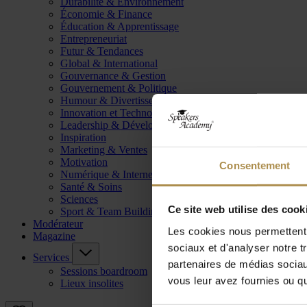
Durabilité & Environnement
Économie & Finance
Éducation & Apprentissage
Entrepreneuriat
Futur & Tendances
Global & International
Gouvernance & Gestion
Gouvernement & Politique
Humour & Divertissement
Innovation et Technologie
Leadership & Développement
Inspiration
Marketing & Ventes
Motivation
Consentement
Numérique & Internet
Santé & Soins
Sciences
Ce site web utilise des cook
Sport & Team Building
Modérateur
Les cookies nous permettent d
Magazine
sociaux et d'analyser notre t
Services
partenaires de médias sociaux
Sessions boardroom
vous leur avez fournies ou qu'
Lieux insolites