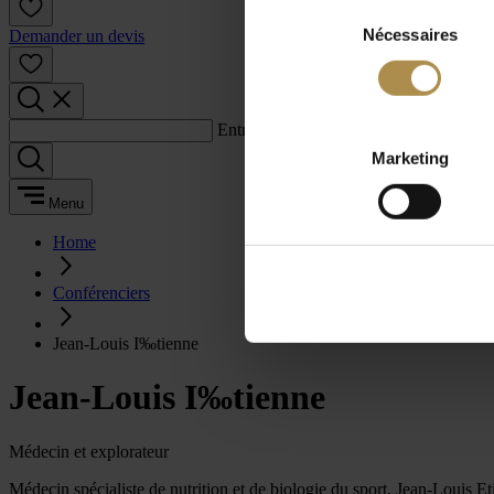
Sélection
Nécessaires
du
Demander un devis
consentement
Entrez un terme de recherche :
Marketing
Menu
Home
Conférenciers
Jean-Louis I‰tienne
Jean-Louis I‰tienne
Médecin et explorateur
Médecin spécialiste de nutrition et de biologie du sport, Jean-Louis 