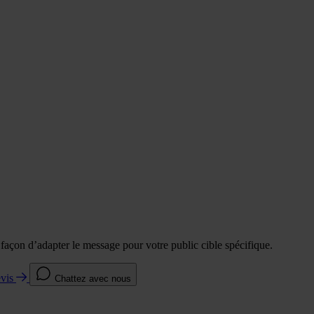
e façon d’adapter le message pour votre public cible spécifique.
evis
Chattez avec nous