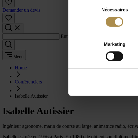
Sélection
Nécessaires
du
Demander un devis
consentement
Entrez un terme de recherche :
Marketing
Menu
Home
Conférenciers
Isabelle Autissier
Isabelle Autissier
Ingénieur agronome, marin de course au large, animatrice radio, écriv
Isabelle est née en 1956 à Paris. En 1980 elle obtient son diplôme d’