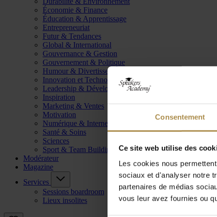
Durabilité & Environnement
Économie & Finance
Éducation & Apprentissage
Entrepreneuriat
Futur & Tendances
Global & International
Gouvernance & Gestion
Gouvernement & Politique
Humour & Divertissement
Innovation et Technologie
Leadership & Développement
Inspiration
Marketing & Ventes
Motivation
Consentement
Numérique & Internet
Santé & Soins
Sciences
Ce site web utilise des cook
Sport & Team Building
Modérateur
Les cookies nous permettent d
Magazine
sociaux et d'analyser notre t
Services
partenaires de médias sociaux
Sessions boardroom
vous leur avez fournies ou qu'
Lieux insolites