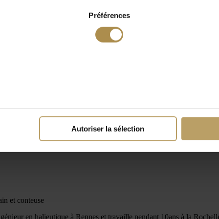
Préférences
Autoriser la sélection
ain et conteuse
ingénieur en halieutique à Rennes et travaille pendant 10ans à la Roche