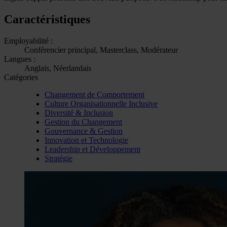
Caractéristiques
Employabilité :
Conférencier principal, Masterclass, Modérateur
Langues :
Anglais, Néerlandais
Catégories
Changement de Comportement
Culture Organisationnelle Inclusive
Diversité & Inclusion
Gestion du Changement
Gouvernance & Gestion
Innovation et Technologie
Leadership et Développement
Stratégie