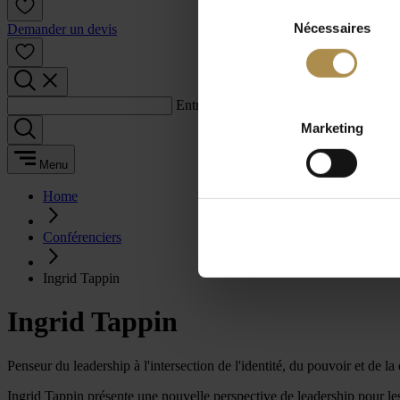
Sélection
Nécessaires
du
Demander un devis
consentement
Entrez un terme de recherche :
Marketing
Menu
Home
Conférenciers
Ingrid Tappin
Ingrid Tappin
Penseur du leadership à l'intersection de l'identité, du pouvoir et de la
Ingrid Tappin présente une nouvelle perspective de leadership pour les