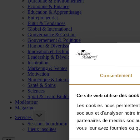
Durabilité & Environnement
Économie & Finance
Éducation & Apprentissage
Entrepreneuriat
Futur & Tendances
Global & International
Gouvernance & Gestion
Gouvernement & Politique
Humour & Divertissement
Innovation et Technologie
Leadership & Développement
Inspiration
Marketing & Ventes
Motivation
Consentement
Numérique & Internet
Santé & Soins
Sciences
Ce site web utilise des cook
Sport & Team Building
Modérateur
Les cookies nous permettent d
Magazine
sociaux et d'analyser notre t
Services
partenaires de médias sociaux
Sessions boardroom
vous leur avez fournies ou qu'
Lieux insolites