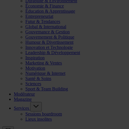
Durabilité & Environnement
Économie & Finance
Éducation & Apprentissage
Entrepreneuriat
Futur & Tendances
Global & International
Gouvernance & Gestion
Gouvernement & Politique
Humour & Divertissement
Innovation et Technologie
Leadership & Développement
Inspiration
Marketing & Ventes
Motivation
Numérique & Internet
Santé & Soins
Sciences
Sport & Team Building
Modérateur
Magazine
Services
Sessions boardroom
Lieux insolites