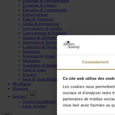
Durabilité & Environnement
Économie & Finance
Éducation & Apprentissage
Entrepreneuriat
Futur & Tendances
Global & International
Gouvernance & Gestion
Gouvernement & Politique
Humour & Divertissement
Innovation et Technologie
Leadership & Développement
Inspiration
Marketing & Ventes
Motivation
Consentement
Numérique & Internet
Santé & Soins
Sciences
Ce site web utilise des cook
Sport & Team Building
Modérateur
Les cookies nous permettent d
Magazine
sociaux et d'analyser notre t
Services
partenaires de médias sociaux
Sessions boardroom
vous leur avez fournies ou qu'
Lieux insolites