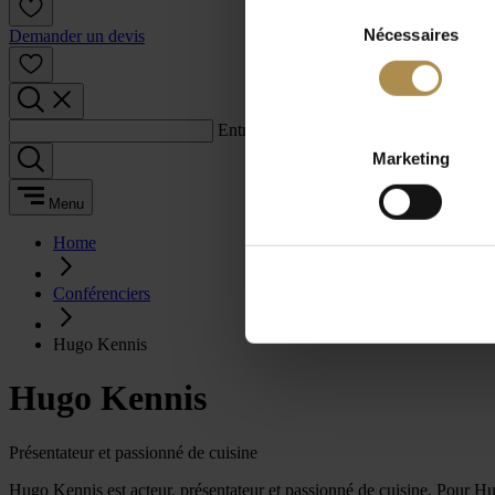
Sélection
Nécessaires
du
Demander un devis
consentement
Entrez un terme de recherche :
Marketing
Menu
Home
Conférenciers
Hugo Kennis
Hugo Kennis
Présentateur et passionné de cuisine
Hugo Kennis est acteur, présentateur et passionné de cuisine. Pour Hug