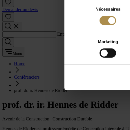
Sélection
Nécessaires
du
Demander un devis
consentement
Entrez un terme de recherche :
Marketing
Menu
Home
Conférenciers
prof. dr. ir. Hennes de Ridder
prof. dr. ir. Hennes de Ridder
Avenir de la Construction | Construction Durable
Hennes de Ridder est professeur émérite de Conception Intégrale à l'U