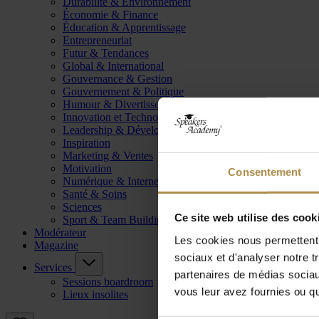
Durabilité & Environnement
Économie & Finance
Éducation & Apprentissage
Entrepreneuriat
Futur & Tendances
Global & International
Gouvernance & Gestion
Gouvernement & Politique
Humour & Divertissement
Innovation et Technologie
Leadership & Développement
Inspiration
Marketing & Ventes
Motivation
Consentement
Numérique & Internet
Santé & Soins
Sciences
Ce site web utilise des cook
Sport & Team Building
Modérateur
Les cookies nous permettent d
Magazine
sociaux et d'analyser notre t
Services
partenaires de médias sociaux
Sessions boardroom
vous leur avez fournies ou qu'
Lieux insolites