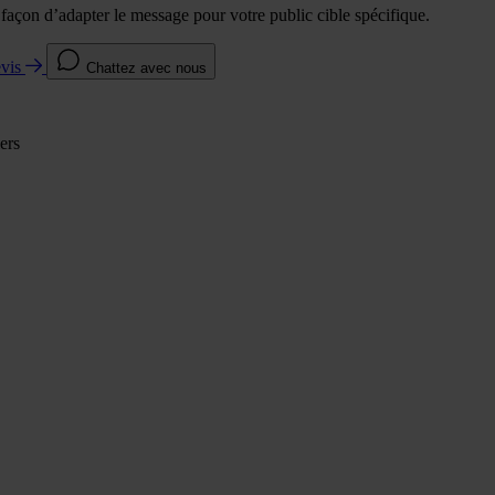
e façon d’adapter le message pour votre public cible spécifique.
evis
Chattez avec nous
ers