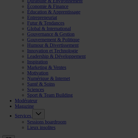
Durabilité & Environnement
Économie & Finance
Éducation & Apprentissage
Entrepreneuriat
Futur & Tendances
Global & International
Gouvernance & Gestion
Gouvernement & Politique
Humour & Divertissement
Innovation et Technologie
Leadership & Développement
Inspiration
Marketing & Ventes
Motivation
Numérique & Internet
Santé & Soins
Sciences
Sport & Team Building
Modérateur
Magazine
Services
Sessions boardroom
Lieux insolites