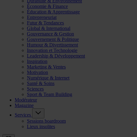
Durabilité & Environnement
Économie & Finance
Éducation & Apprentissage
Entrepreneuriat
Futur & Tendances
Global & International
Gouvernance & Gestion
Gouvernement & Politique
Humour & Divertissement
Innovation et Technologie
Leadership & Développement
Inspiration
Marketing & Ventes
Motivation
Numérique & Internet
Santé & Soins
Sciences
Sport & Team Building
Modérateur
Magazine
Services
Sessions boardroom
Lieux insolites