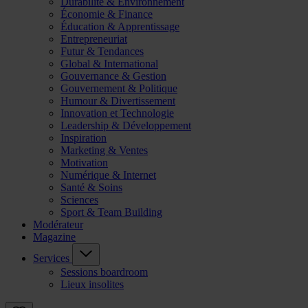
Durabilité & Environnement
Économie & Finance
Éducation & Apprentissage
Entrepreneuriat
Futur & Tendances
Global & International
Gouvernance & Gestion
Gouvernement & Politique
Humour & Divertissement
Innovation et Technologie
Leadership & Développement
Inspiration
Marketing & Ventes
Motivation
Numérique & Internet
Santé & Soins
Sciences
Sport & Team Building
Modérateur
Magazine
Services
Sessions boardroom
Lieux insolites