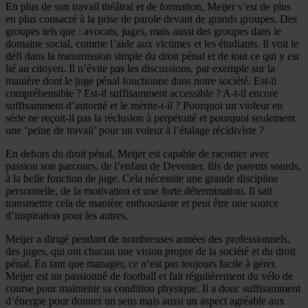
En plus de son travail théâtral et de formation, Meijer s’est de plus
en plus consacré à la prise de parole devant de grands groupes. Des
groupes tels que : avocats, juges, mais aussi des groupes dans le
domaine social, comme l’aide aux victimes et les étudiants. Il voit le
défi dans la transmission simple du droit pénal et de tout ce qui y est
lié au citoyen. Il n’évite pas les discussions, par exemple sur la
manière dont le juge pénal fonctionne dans notre société. Est-il
compréhensible ? Est-il suffisamment accessible ? A-t-il encore
suffisamment d’autorité et le mérite-t-il ? Pourquoi un violeur en
série ne reçoit-il pas la réclusion à perpétuité et pourquoi seulement
une ‘peine de travail’ pour un voleur à l’étalage récidiviste ?
En dehors du droit pénal, Meijer est capable de raconter avec
passion son parcours, de l’enfant de Deventer, fils de parents sourds,
à la belle fonction de juge. Cela nécessite une grande discipline
personnelle, de la motivation et une forte détermination. Il sait
transmettre cela de manière enthousiaste et peut être une source
d’inspiration pour les autres.
Meijer a dirigé pendant de nombreuses années des professionnels,
des juges, qui ont chacun une vision propre de la société et du droit
pénal. En tant que manager, ce n’est pas toujours facile à gérer.
Meijer est un passionné de football et fait régulièrement du vélo de
course pour maintenir sa condition physique. Il a donc suffisamment
d’énergie pour donner un sens mais aussi un aspect agréable aux