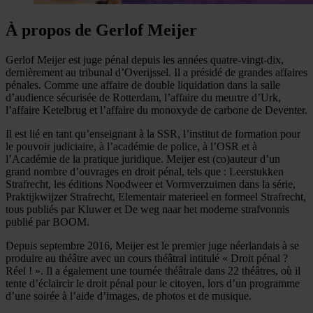
À propos de Gerlof Meijer
Gerlof Meijer est juge pénal depuis les années quatre-vingt-dix,
dernièrement au tribunal d’Overijssel. Il a présidé de grandes affaires
pénales. Comme une affaire de double liquidation dans la salle
d’audience sécurisée de Rotterdam, l’affaire du meurtre d’Urk,
l’affaire Ketelbrug et l’affaire du monoxyde de carbone de Deventer.
Il est lié en tant qu’enseignant à la SSR, l’institut de formation pour
le pouvoir judiciaire, à l’académie de police, à l’OSR et à
l’Académie de la pratique juridique. Meijer est (co)auteur d’un
grand nombre d’ouvrages en droit pénal, tels que : Leerstukken
Strafrecht, les éditions Noodweer et Vormverzuimen dans la série,
Praktijkwijzer Strafrecht, Elementair materieel en formeel Strafrecht,
tous publiés par Kluwer et De weg naar het moderne strafvonnis
publié par BOOM.
Depuis septembre 2016, Meijer est le premier juge néerlandais à se
produire au théâtre avec un cours théâtral intitulé « Droit pénal ?
Réel ! ». Il a également une tournée théâtrale dans 22 théâtres, où il
tente d’éclaircir le droit pénal pour le citoyen, lors d’un programme
d’une soirée à l’aide d’images, de photos et de musique.