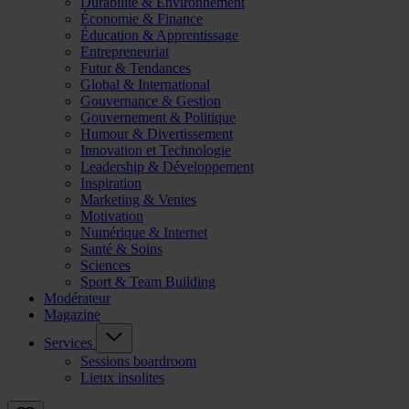
Durabilité & Environnement
Économie & Finance
Éducation & Apprentissage
Entrepreneuriat
Futur & Tendances
Global & International
Gouvernance & Gestion
Gouvernement & Politique
Humour & Divertissement
Innovation et Technologie
Leadership & Développement
Inspiration
Marketing & Ventes
Motivation
Numérique & Internet
Santé & Soins
Sciences
Sport & Team Building
Modérateur
Magazine
Services
Sessions boardroom
Lieux insolites