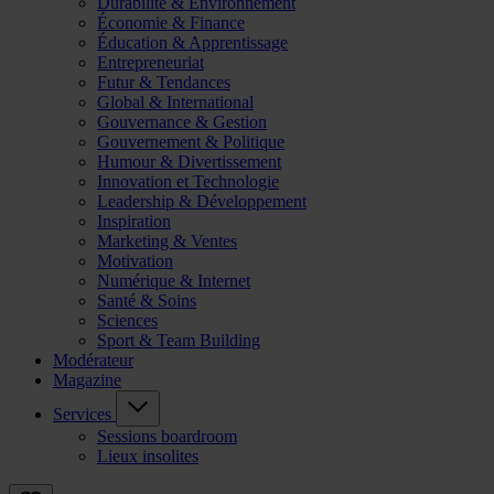
Durabilité & Environnement
Économie & Finance
Éducation & Apprentissage
Entrepreneuriat
Futur & Tendances
Global & International
Gouvernance & Gestion
Gouvernement & Politique
Humour & Divertissement
Innovation et Technologie
Leadership & Développement
Inspiration
Marketing & Ventes
Motivation
Numérique & Internet
Santé & Soins
Sciences
Sport & Team Building
Modérateur
Magazine
Services
Sessions boardroom
Lieux insolites