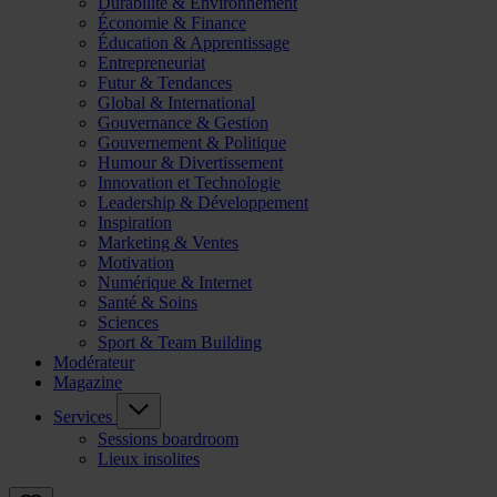
Durabilité & Environnement
Économie & Finance
Éducation & Apprentissage
Entrepreneuriat
Futur & Tendances
Global & International
Gouvernance & Gestion
Gouvernement & Politique
Humour & Divertissement
Innovation et Technologie
Leadership & Développement
Inspiration
Marketing & Ventes
Motivation
Numérique & Internet
Santé & Soins
Sciences
Sport & Team Building
Modérateur
Magazine
Services
Sessions boardroom
Lieux insolites