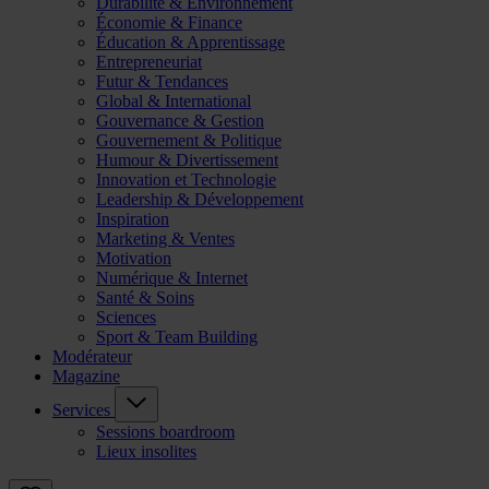
Durabilité & Environnement
Économie & Finance
Éducation & Apprentissage
Entrepreneuriat
Futur & Tendances
Global & International
Gouvernance & Gestion
Gouvernement & Politique
Humour & Divertissement
Innovation et Technologie
Leadership & Développement
Inspiration
Marketing & Ventes
Motivation
Numérique & Internet
Santé & Soins
Sciences
Sport & Team Building
Modérateur
Magazine
Services
Sessions boardroom
Lieux insolites