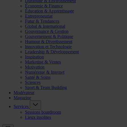
Durabilité & Environnement
Économie & Finance
Éducation & Apprentissage
Entrepreneuriat
Futur & Tendances
Global & International
Gouvernance & Gestion
Gouvernement & Politique
Humour & Divertissement
Innovation et Technologie
Leadership & Développement
Inspiration
Marketing & Ventes
Motivation
Numérique & Internet
Santé & Soins
Sciences
Sport & Team Building
Modérateur
Magazine
Services
Sessions boardroom
Lieux insolites