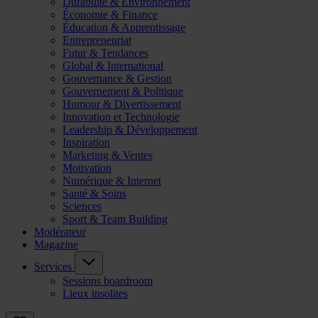
Durabilité & Environnement
Économie & Finance
Éducation & Apprentissage
Entrepreneuriat
Futur & Tendances
Global & International
Gouvernance & Gestion
Gouvernement & Politique
Humour & Divertissement
Innovation et Technologie
Leadership & Développement
Inspiration
Marketing & Ventes
Motivation
Numérique & Internet
Santé & Soins
Sciences
Sport & Team Building
Modérateur
Magazine
Services
Sessions boardroom
Lieux insolites