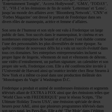
‘Entertainment Tonight’, ‘Access Hollywood’, ‘GMA’, ‘TODAY’,
‘E’, ‘VH-1’ et les émissions de fin de soirée ‘Letterman’ et ‘Leno’,
jusqu’au monde des affaires avec ‘Bloomberg Network’, ‘CNN’ et
‘Forbes Magazine’ ont dressé le portrait de Frederique dans ses
divers rôles de mannequin, actrice et femme d’affaires.
Son sens de l’humour et son style ont valu à Frederique un large
public de fans. Son succès dans le mannequinat, le cinéma et ses
nombreuses entreprises de beauté et d’affaires l’ont établie comme
l’une des personnalités les plus diversifiées de notre époque. Sa
quête continue de nouveaux défis lui a valu un succès évolutif dans
tous ces domaines. Ses entreprises entrepreneuriales incluent sa
propre ligne de lingerie, vêtements de nuit et vêtements de détente,
une vidéo d’entraînement, un parfum signature, un calendrier et son
propre site web, Frederique.com. Elle a été conférencière invitée à
l’Université de Harvard ainsi qu’oratrice invitée chez Bear Stearns à
New York et a même co-joué dans une production théâtrale des
‘Monologues du Vagin’ à Washington D.C.
Frederique a produit et animé de nombreuses émissions et segments
télévisés allant de EXTRA à FOX ainsi que des émissions telles que
‘World Class with FREDERIQUE’ pour le réseau Scripts, ‘The
Ultimate Holiday Towns USA’, une émission spéciale de deux
heures pour A&E, ainsi que plusieurs programmes télévisés dans
son pays natal, les Pays-Bas. Elle a été ‘The Mole’ dans l’édition