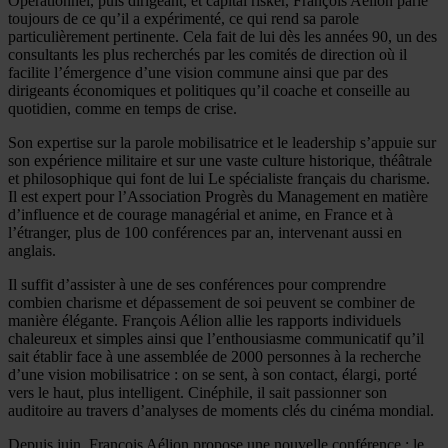
Opérationnel, puis dirigeant, et capital risker, François Aélion parle
toujours de ce qu’il a expérimenté, ce qui rend sa parole
particulièrement pertinente. Cela fait de lui dès les années 90, un des
consultants les plus recherchés par les comités de direction où il
facilite l’émergence d’une vision commune ainsi que par des
dirigeants économiques et politiques qu’il coache et conseille au
quotidien, comme en temps de crise.
Son expertise sur la parole mobilisatrice et le leadership s’appuie sur
son expérience militaire et sur une vaste culture historique, théâtrale
et philosophique qui font de lui Le spécialiste français du charisme.
Il est expert pour l’Association Progrès du Management en matière
d’influence et de courage managérial et anime, en France et à
l’étranger, plus de 100 conférences par an, intervenant aussi en
anglais.
Il suffit d’assister à une de ses conférences pour comprendre
combien charisme et dépassement de soi peuvent se combiner de
manière élégante. François Aélion allie les rapports individuels
chaleureux et simples ainsi que l’enthousiasme communicatif qu’il
sait établir face à une assemblée de 2000 personnes à la recherche
d’une vision mobilisatrice : on se sent, à son contact, élargi, porté
vers le haut, plus intelligent. Cinéphile, il sait passionner son
auditoire au travers d’analyses de moments clés du cinéma mondial.
Depuis juin, François Aélion propose une nouvelle conférence : le