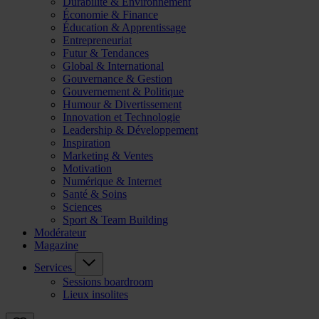
Durabilité & Environnement
Économie & Finance
Éducation & Apprentissage
Entrepreneuriat
Futur & Tendances
Global & International
Gouvernance & Gestion
Gouvernement & Politique
Humour & Divertissement
Innovation et Technologie
Leadership & Développement
Inspiration
Marketing & Ventes
Motivation
Numérique & Internet
Santé & Soins
Sciences
Sport & Team Building
Modérateur
Magazine
Services
Sessions boardroom
Lieux insolites