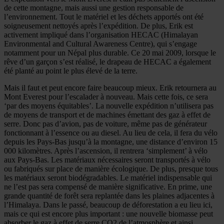
de cette montagne, mais aussi une gestion responsable de
l’environnement. Tout le matériel et les déchets apportés ont été
soigneusement nettoyés après l’expédition. De plus, Erik est
activement impliqué dans l’organisation HECAC (Himalayan
Environmental and Cultural Awareness Centre), qui s’engage
notamment pour un Népal plus durable. Ce 20 mai 2009, lorsque le
rêve d’un garçon s’est réalisé, le drapeau de HECAC a également
été planté au point le plus élevé de la terre.
Mais il faut et peut encore faire beaucoup mieux. Erik retournera au
Mont Everest pour l’escalader à nouveau. Mais cette fois, ce sera
‘par des moyens équitables’. La nouvelle expédition n’utilisera pas
de moyens de transport et de machines émettant des gaz à effet de
serre. Donc pas d’avion, pas de voiture, même pas de générateur
fonctionnant à l’essence ou au diesel. Au lieu de cela, il fera du vélo
depuis les Pays-Bas jusqu’à la montagne, une distance d’environ 15
000 kilomètres. Après l’ascension, il rentrera ‘simplement’ à vélo
aux Pays-Bas. Les matériaux nécessaires seront transportés à vélo
ou fabriqués sur place de manière écologique. De plus, presque tous
les matériaux seront biodégradables. Le matériel indispensable qui
ne l’est pas sera compensé de manière significative. En prime, une
grande quantité de forêt sera replantée dans les plaines adjacentes à
l’Himalaya. Dans le passé, beaucoup de déforestation a eu lieu ici,
mais ce qui est encore plus important : une nouvelle biomasse peut
absorber le gaz à effet de serre CO2 de l’atmosphère et ainsi