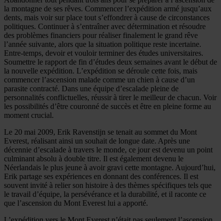
la montagne de ses rêves. Commencer l’expédition armé jusqu’aux
dents, mais voir sur place tout s’effondrer à cause de circonstances
politiques. Continuer à s’entraîner avec détermination et résoudre
des problèmes financiers pour réaliser finalement le grand rêve
l’année suivante, alors que la situation politique reste incertaine.
Entre-temps, devoir et vouloir terminer des études universitaires.
Soumettre le rapport de fin d’études deux semaines avant le début de
la nouvelle expédition. L’expédition se déroule cette fois, mais
commencer l’ascension malade comme un chien à cause d’un
parasite contracté. Dans une équipe d’escalade pleine de
personnalités conflictuelles, réussir à tirer le meilleur de chacun. Voir
les possibilités d’être couronné de succès et être en pleine forme au
moment crucial.
Le 20 mai 2009, Erik Ravenstijn se tenait au sommet du Mont
Everest, réalisant ainsi un souhait de longue date. Après une
décennie d’escalade à travers le monde, ce jour est devenu un point
culminant absolu à double titre. Il est également devenu le
Néerlandais le plus jeune à avoir gravi cette montagne. Aujourd’hui,
Erik partage ses expériences en donnant des conférences. Il est
souvent invité à relier son histoire à des thèmes spécifiques tels que
le travail d’équipe, la persévérance et la durabilité, et il raconte ce
que l’ascension du Mont Everest lui a apporté.
L’expédition vers le Mont Everest n’était pas seulement l’ascension