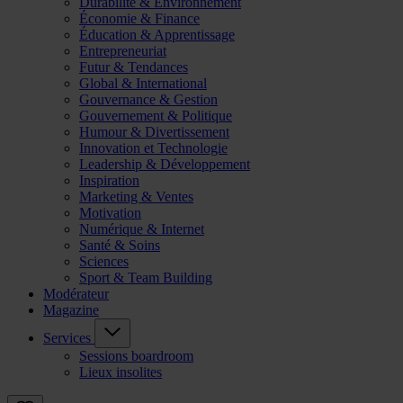
Durabilité & Environnement
Économie & Finance
Éducation & Apprentissage
Entrepreneuriat
Futur & Tendances
Global & International
Gouvernance & Gestion
Gouvernement & Politique
Humour & Divertissement
Innovation et Technologie
Leadership & Développement
Inspiration
Marketing & Ventes
Motivation
Numérique & Internet
Santé & Soins
Sciences
Sport & Team Building
Modérateur
Magazine
Services
Sessions boardroom
Lieux insolites