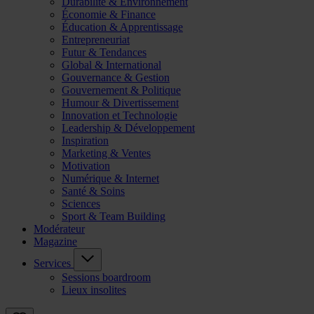
Durabilité & Environnement
Économie & Finance
Éducation & Apprentissage
Entrepreneuriat
Futur & Tendances
Global & International
Gouvernance & Gestion
Gouvernement & Politique
Humour & Divertissement
Innovation et Technologie
Leadership & Développement
Inspiration
Marketing & Ventes
Motivation
Numérique & Internet
Santé & Soins
Sciences
Sport & Team Building
Modérateur
Magazine
Services
Sessions boardroom
Lieux insolites