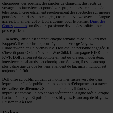
chroniques, des poèmes, des paroles de chansons, des récits de
voyage, des interviews et pour divers programmes de radio et de
télévision. Il crée également régulièrement des spectacles sur mesure
pour des entreprises, des congrès, etc. et interviewe avec une langue
acérée. En janvier 2016, Dolf a donné, pour le premier
Dîner des
Correspondants
, un discours passionné devant des politiciens et la
presse parlementaire.
À la radio, Jansen est entendu chaque semaine avec ‘Spijkers met
Koppen’, il est le chroniqueur régulier de Vroege Vogels,
Runnersworld et De Nieuws BV. Dolf est une personne engagée. Il
s’investit pour Oxfam Novib et WarChild, la campagne HIER! et le
KWF. Dolf Jansen est disponible en tant qu’orateur, modérateur,
intervieweur, cabaretiste et chroniqueur. Souvent, il est beaucoup
plus calme que ce que les gens attendent de lui, mais l’humour est
toujours à l’affût !
Dolf offre au public un train de montagnes russes verbales dans
lequel il entraîne le public sur des sommets d’éloquence et à travers
des vallées de dilemmes. Sur un tel parcours, il faut savoir
improviser comme un pro et oser s’écarter de la ligne idéale lorsque
l’actualité l’exige. Et puis, faire des blagues. Beaucoup de blagues.
Laissez cela à Dolf.
Vidéos