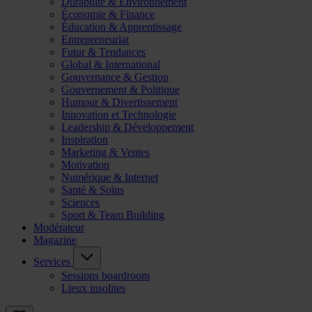
Durabilité & Environnement
Économie & Finance
Éducation & Apprentissage
Entrepreneuriat
Futur & Tendances
Global & International
Gouvernance & Gestion
Gouvernement & Politique
Humour & Divertissement
Innovation et Technologie
Leadership & Développement
Inspiration
Marketing & Ventes
Motivation
Numérique & Internet
Santé & Soins
Sciences
Sport & Team Building
Modérateur
Magazine
Services
Sessions boardroom
Lieux insolites