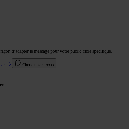
e façon d’adapter le message pour votre public cible spécifique.
evis
Chattez avec nous
ers