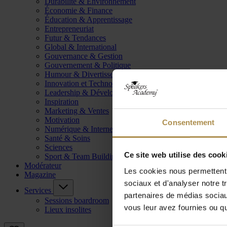
Durabilité & Environnement
Économie & Finance
Éducation & Apprentissage
Entrepreneuriat
Futur & Tendances
Global & International
Gouvernance & Gestion
Gouvernement & Politique
Humour & Divertissement
Innovation et Technologie
Leadership & Développement
Inspiration
Marketing & Ventes
Motivation
Consentement
Numérique & Internet
Santé & Soins
Sciences
Ce site web utilise des cook
Sport & Team Building
Modérateur
Les cookies nous permettent d
Magazine
sociaux et d'analyser notre t
Services
partenaires de médias sociaux
Sessions boardroom
vous leur avez fournies ou qu'
Lieux insolites