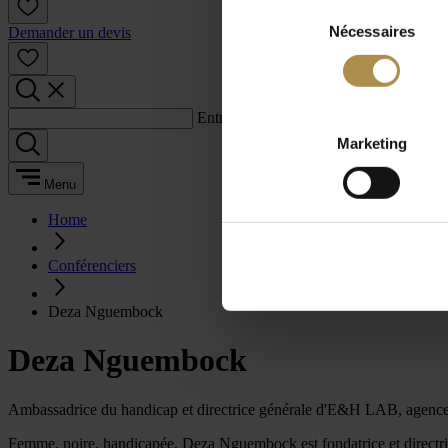
Sélection
Nécessaires
du
Demander un devis
consentement
Entrez un terme de recherche :
Marketing
Menu
Home
Conférenciers
Deza Nguembock
Deza Nguembock
Ambassadrice du handicap et directrice générale d'E&H LAB, agence
Femme, noire, handicapée, Deza Nguembock est fondatrice et directric