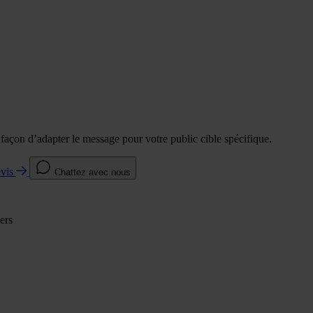
e façon d’adapter le message pour votre public cible spécifique.
evis
Chattez avec nous
ers