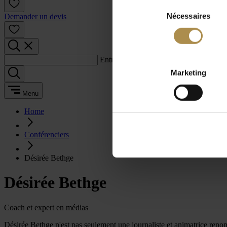
Sélection
Nécessaires
du
Demander un devis
consentement
Entrez un terme de recherche :
Marketing
Menu
Home
Conférenciers
Désirée Bethge
Désirée Bethge
Coach et expert en médias
Désirée Bethge n'est pas seulement une journaliste et animatrice renomm