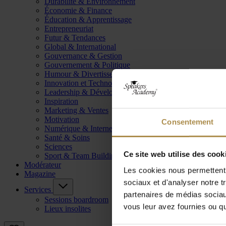
Durabilité & Environnement
Économie & Finance
Éducation & Apprentissage
Entrepreneuriat
Futur & Tendances
Global & International
Gouvernance & Gestion
Gouvernement & Politique
Humour & Divertissement
Innovation et Technologie
Leadership & Développement
Inspiration
Marketing & Ventes
Motivation
Consentement
Numérique & Internet
Santé & Soins
Sciences
Ce site web utilise des cook
Sport & Team Building
Modérateur
Les cookies nous permettent d
Magazine
sociaux et d'analyser notre t
Services
partenaires de médias sociaux
Sessions boardroom
vous leur avez fournies ou qu'
Lieux insolites