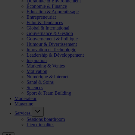
Durabilité & Environnement
Économie & Finance
Éducation & Apprentissage
Entrepreneuriat
Futur & Tendances
Global & International
Gouvernance & Gestion
Gouvernement & Politique
Humour & Divertissement
Innovation et Technologie
Leadership & Développement
Inspiration
Marketing & Ventes
Motivation
Numérique & Internet
Santé & Soins
Sciences
Sport & Team Building
Modérateur
Magazine
Services
Sessions boardroom
Lieux insolites