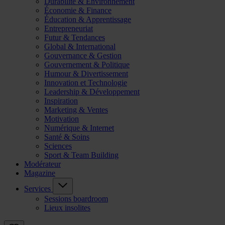
Durabilité & Environnement
Économie & Finance
Éducation & Apprentissage
Entrepreneuriat
Futur & Tendances
Global & International
Gouvernance & Gestion
Gouvernement & Politique
Humour & Divertissement
Innovation et Technologie
Leadership & Développement
Inspiration
Marketing & Ventes
Motivation
Numérique & Internet
Santé & Soins
Sciences
Sport & Team Building
Modérateur
Magazine
Services
Sessions boardroom
Lieux insolites