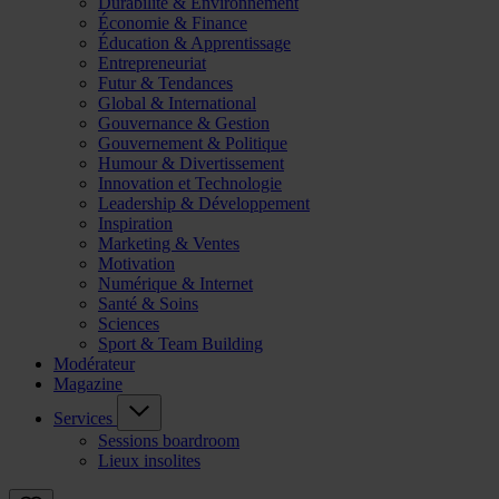
Durabilité & Environnement
Économie & Finance
Éducation & Apprentissage
Entrepreneuriat
Futur & Tendances
Global & International
Gouvernance & Gestion
Gouvernement & Politique
Humour & Divertissement
Innovation et Technologie
Leadership & Développement
Inspiration
Marketing & Ventes
Motivation
Numérique & Internet
Santé & Soins
Sciences
Sport & Team Building
Modérateur
Magazine
Services
Sessions boardroom
Lieux insolites