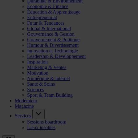
Durabilité & Environnement
Économie & Finance
Éducation & Apprentissage
Entrepreneuriat
Futur & Tendances
Global & International
Gouvernance & Gestion
Gouvernement & Politique
Humour & Divertissement
Innovation et Technologie
Leadership & Développement
Inspiration
Marketing & Ventes
Motivation
Numérique & Internet
Santé & Soins
Sciences
Sport & Team Building
Modérateur
Magazine
Services
Sessions boardroom
Lieux insolites