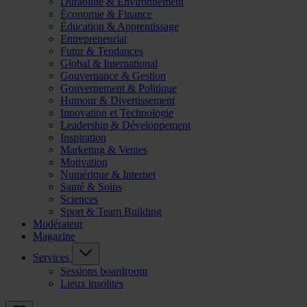
Durabilité & Environnement
Économie & Finance
Éducation & Apprentissage
Entrepreneuriat
Futur & Tendances
Global & International
Gouvernance & Gestion
Gouvernement & Politique
Humour & Divertissement
Innovation et Technologie
Leadership & Développement
Inspiration
Marketing & Ventes
Motivation
Numérique & Internet
Santé & Soins
Sciences
Sport & Team Building
Modérateur
Magazine
Services
Sessions boardroom
Lieux insolites