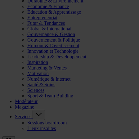
Durabilité & Environnement
Économie & Finance
Éducation & Apprentissage
Entrepreneuriat
Futur & Tendances
Global & International
Gouvernance & Gestion
Gouvernement & Politique
Humour & Divertissement
Innovation et Technologie
Leadership & Développement
Inspiration
Marketing & Ventes
Motivation
Numérique & Internet
Santé & Soins
Sciences
Sport & Team Building
Modérateur
Magazine
Services
Sessions boardroom
Lieux insolites