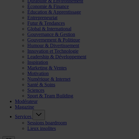
Durabilité & Environnement
Économie & Finance
Éducation & Apprentissage
Entrepreneuriat
Futur & Tendances
Global & International
Gouvernance & Gestion
Gouvernement & Politique
Humour & Divertissement
Innovation et Technologie
Leadership & Développement
Inspiration
Marketing & Ventes
Motivation
Numérique & Internet
Santé & Soins
Sciences
Sport & Team Building
Modérateur
Magazine
Services
Sessions boardroom
Lieux insolites