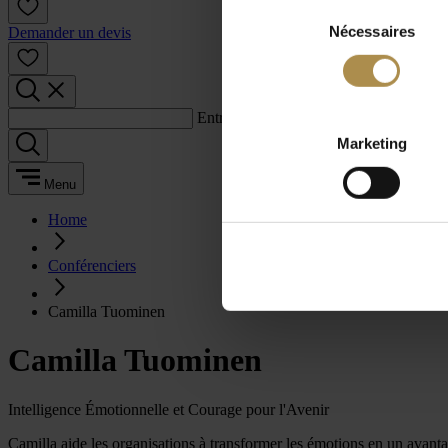
Sélection
Nécessaires
du
Demander un devis
consentement
Entrez un terme de recherche :
Marketing
Menu
Home
Conférenciers
Camilla Tuominen
Camilla Tuominen
Intelligence Émotionnelle et Courage pour l'Avenir
Camilla aide les organisations à transformer les émotions en un avantag