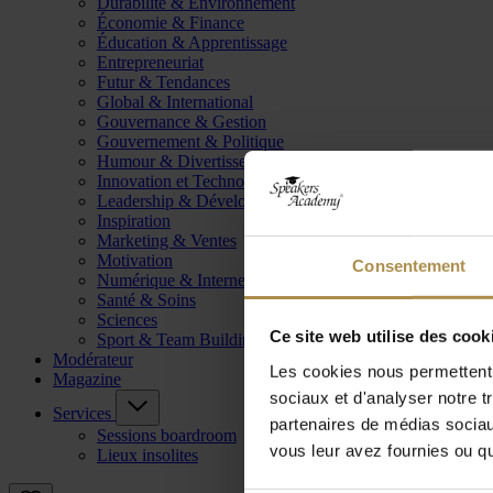
Durabilité & Environnement
Économie & Finance
Éducation & Apprentissage
Entrepreneuriat
Futur & Tendances
Global & International
Gouvernance & Gestion
Gouvernement & Politique
Humour & Divertissement
Innovation et Technologie
Leadership & Développement
Inspiration
Marketing & Ventes
Motivation
Consentement
Numérique & Internet
Santé & Soins
Sciences
Ce site web utilise des cook
Sport & Team Building
Modérateur
Les cookies nous permettent d
Magazine
sociaux et d'analyser notre t
Services
partenaires de médias sociaux
Sessions boardroom
vous leur avez fournies ou qu'
Lieux insolites