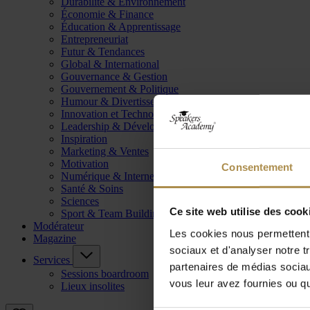
Durabilité & Environnement
Économie & Finance
Éducation & Apprentissage
Entrepreneuriat
Futur & Tendances
Global & International
Gouvernance & Gestion
Gouvernement & Politique
Humour & Divertissement
Innovation et Technologie
Leadership & Développement
Inspiration
Marketing & Ventes
Motivation
Consentement
Numérique & Internet
Santé & Soins
Sciences
Ce site web utilise des cook
Sport & Team Building
Modérateur
Les cookies nous permettent d
Magazine
sociaux et d'analyser notre t
Services
partenaires de médias sociaux
Sessions boardroom
vous leur avez fournies ou qu'
Lieux insolites