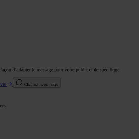
e façon d’adapter le message pour votre public cible spécifique.
evis
Chattez avec nous
ers