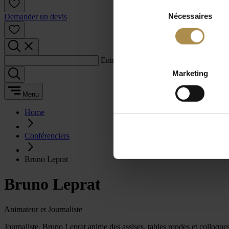
Sélection
Nécessaires
du
Demander un devis
consentement
Entrez un terme de recherche :
Marketing
Menu
Home
Conférenciers
Bruno Leprat
Bruno Leprat
Animateur et Journaliste
Journaliste, Bruno Leprat anime des assises, tables rondes et colloques