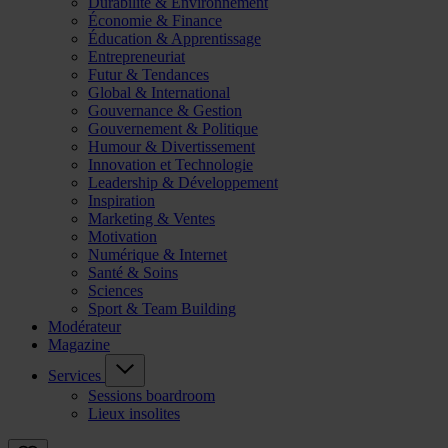
Durabilité & Environnement
Économie & Finance
Éducation & Apprentissage
Entrepreneuriat
Futur & Tendances
Global & International
Gouvernance & Gestion
Gouvernement & Politique
Humour & Divertissement
Innovation et Technologie
Leadership & Développement
Inspiration
Marketing & Ventes
Motivation
Numérique & Internet
Santé & Soins
Sciences
Sport & Team Building
Modérateur
Magazine
Services
Sessions boardroom
Lieux insolites