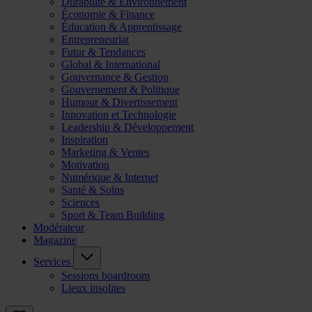
Durabilité & Environnement
Économie & Finance
Éducation & Apprentissage
Entrepreneuriat
Futur & Tendances
Global & International
Gouvernance & Gestion
Gouvernement & Politique
Humour & Divertissement
Innovation et Technologie
Leadership & Développement
Inspiration
Marketing & Ventes
Motivation
Numérique & Internet
Santé & Soins
Sciences
Sport & Team Building
Modérateur
Magazine
Services
Sessions boardroom
Lieux insolites