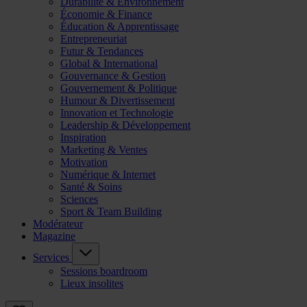
Durabilité & Environnement
Économie & Finance
Éducation & Apprentissage
Entrepreneuriat
Futur & Tendances
Global & International
Gouvernance & Gestion
Gouvernement & Politique
Humour & Divertissement
Innovation et Technologie
Leadership & Développement
Inspiration
Marketing & Ventes
Motivation
Numérique & Internet
Santé & Soins
Sciences
Sport & Team Building
Modérateur
Magazine
Services
Sessions boardroom
Lieux insolites