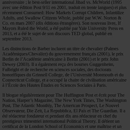
anniversaire ; le best-seller international Jihad vs. McWorld (1995
avec une édition Post 9/11 en 2001, traduit en trente langues) et plus
récemment Consumed: How Markets Corrupt Children, Infantilize
Adults, and Swallow Citizens Whole, publié par W.W. Norton &
Co. en mars 2007 (dix éditions étrangères). Son nouveau livre, If
Mayors Ruled the World, a été publié par Yale University Press en
2013, et a été le sujet de son discours TED global, publié en
septembre 2013.
Les distinctions de Barber incluent un titre de chevalier (Palmes
Académiques/Chevalier) du gouvernement français (2001), le prix
Berlin de l’Académie américaine à Berlin (2001) et le prix John
Dewey (2003). Il a également reçu des bourses Guggenheim,
Fulbright et de recherche en sciences sociales, des doctorats
honorifiques du Grinnell College, de l’Université Monmouth et du
Connecticut College, et a occupé la chaire de civilisation américaine
à l’École des Hautes Études en Sciences Sociales à Paris.
Il blogue régulièrement pour The Huffington Post et écrit pour The
Nation, Harper’s Magazine, The New York Times, The Washington
Post, The Atlantic Monthly, The American Prospect, Le Nouvel
Observateur, Die Zeit, La Repubblica, El País et The Guardian. Il a
été rédacteur fondateur et pendant dix ans rédacteur en chef du
prestigieux trimestriel international Political Theory. Il détient un
certificat de la London School of Economics et une maîtrise et un