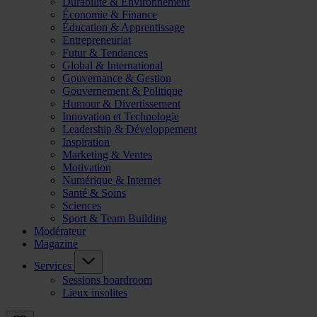
Durabilité & Environnement
Économie & Finance
Éducation & Apprentissage
Entrepreneuriat
Futur & Tendances
Global & International
Gouvernance & Gestion
Gouvernement & Politique
Humour & Divertissement
Innovation et Technologie
Leadership & Développement
Inspiration
Marketing & Ventes
Motivation
Numérique & Internet
Santé & Soins
Sciences
Sport & Team Building
Modérateur
Magazine
Services
Sessions boardroom
Lieux insolites