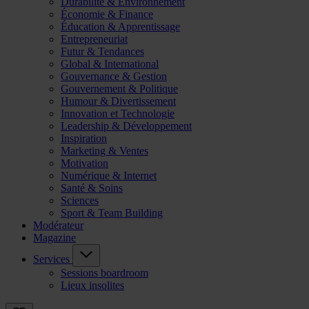
Durabilité & Environnement
Économie & Finance
Éducation & Apprentissage
Entrepreneuriat
Futur & Tendances
Global & International
Gouvernance & Gestion
Gouvernement & Politique
Humour & Divertissement
Innovation et Technologie
Leadership & Développement
Inspiration
Marketing & Ventes
Motivation
Numérique & Internet
Santé & Soins
Sciences
Sport & Team Building
Modérateur
Magazine
Services
Sessions boardroom
Lieux insolites