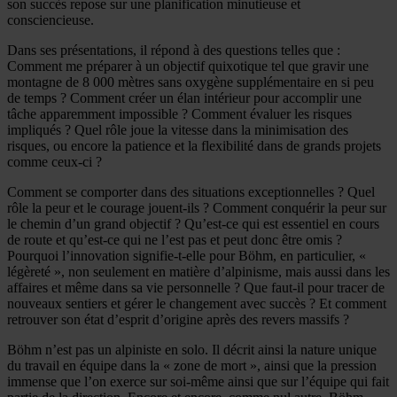
son succès repose sur une planification minutieuse et
consciencieuse.
Dans ses présentations, il répond à des questions telles que :
Comment me préparer à un objectif quixotique tel que gravir une
montagne de 8 000 mètres sans oxygène supplémentaire en si peu
de temps ? Comment créer un élan intérieur pour accomplir une
tâche apparemment impossible ? Comment évaluer les risques
impliqués ? Quel rôle joue la vitesse dans la minimisation des
risques, ou encore la patience et la flexibilité dans de grands projets
comme ceux-ci ?
Comment se comporter dans des situations exceptionnelles ? Quel
rôle la peur et le courage jouent-ils ? Comment conquérir la peur sur
le chemin d’un grand objectif ? Qu’est-ce qui est essentiel en cours
de route et qu’est-ce qui ne l’est pas et peut donc être omis ?
Pourquoi l’innovation signifie-t-elle pour Böhm, en particulier, «
légèreté », non seulement en matière d’alpinisme, mais aussi dans les
affaires et même dans sa vie personnelle ? Que faut-il pour tracer de
nouveaux sentiers et gérer le changement avec succès ? Et comment
retrouver son état d’esprit d’origine après des revers massifs ?
Böhm n’est pas un alpiniste en solo. Il décrit ainsi la nature unique
du travail en équipe dans la « zone de mort », ainsi que la pression
immense que l’on exerce sur soi-même ainsi que sur l’équipe qui fait