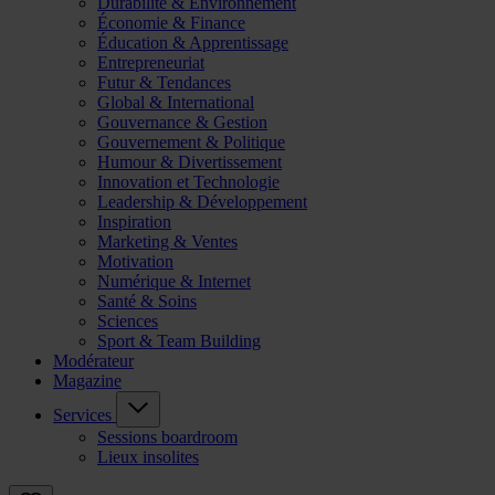
Durabilité & Environnement
Économie & Finance
Éducation & Apprentissage
Entrepreneuriat
Futur & Tendances
Global & International
Gouvernance & Gestion
Gouvernement & Politique
Humour & Divertissement
Innovation et Technologie
Leadership & Développement
Inspiration
Marketing & Ventes
Motivation
Numérique & Internet
Santé & Soins
Sciences
Sport & Team Building
Modérateur
Magazine
Services
Sessions boardroom
Lieux insolites