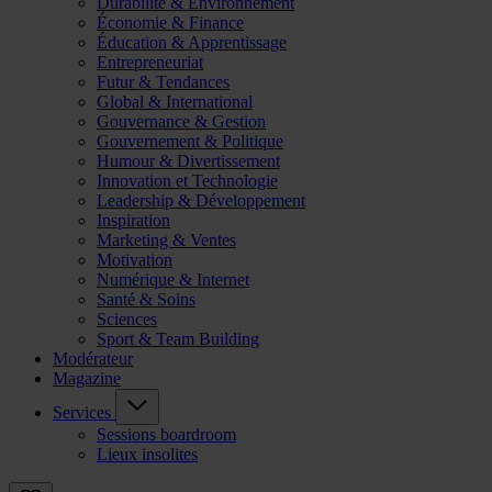
Durabilité & Environnement
Économie & Finance
Éducation & Apprentissage
Entrepreneuriat
Futur & Tendances
Global & International
Gouvernance & Gestion
Gouvernement & Politique
Humour & Divertissement
Innovation et Technologie
Leadership & Développement
Inspiration
Marketing & Ventes
Motivation
Numérique & Internet
Santé & Soins
Sciences
Sport & Team Building
Modérateur
Magazine
Services
Sessions boardroom
Lieux insolites