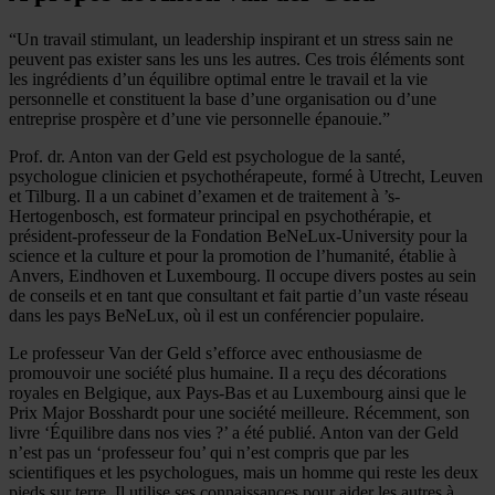
“Un travail stimulant, un leadership inspirant et un stress sain ne
peuvent pas exister sans les uns les autres. Ces trois éléments sont
les ingrédients d’un équilibre optimal entre le travail et la vie
personnelle et constituent la base d’une organisation ou d’une
entreprise prospère et d’une vie personnelle épanouie.”
Prof. dr. Anton van der Geld est psychologue de la santé,
psychologue clinicien et psychothérapeute, formé à Utrecht, Leuven
et Tilburg. Il a un cabinet d’examen et de traitement à ’s-
Hertogenbosch, est formateur principal en psychothérapie, et
président-professeur de la Fondation BeNeLux-University pour la
science et la culture et pour la promotion de l’humanité, établie à
Anvers, Eindhoven et Luxembourg. Il occupe divers postes au sein
de conseils et en tant que consultant et fait partie d’un vaste réseau
dans les pays BeNeLux, où il est un conférencier populaire.
Le professeur Van der Geld s’efforce avec enthousiasme de
promouvoir une société plus humaine. Il a reçu des décorations
royales en Belgique, aux Pays-Bas et au Luxembourg ainsi que le
Prix Major Bosshardt pour une société meilleure. Récemment, son
livre ‘Équilibre dans nos vies ?’ a été publié. Anton van der Geld
n’est pas un ‘professeur fou’ qui n’est compris que par les
scientifiques et les psychologues, mais un homme qui reste les deux
pieds sur terre. Il utilise ses connaissances pour aider les autres à