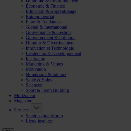
Durabilité & Environnement
Économie & Finance
Éducation & Apprentissage
Entrepreneuriat
Futur & Tendances
Global & International
Gouvernance & Gestion
Gouvernement & Politique
Humour & Divertissement
Innovation et Technologie
Leadership & Développement
Inspiration
Marketing & Ventes
Motivation
Numérique & Internet
Santé & Soins
Sciences
Sport & Team Building
Modérateur
Magazine
Services
Sessions boardroom
Lieux insolites