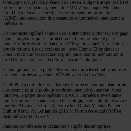
écologique e.V. (FÖS), président de Green Budget Europe (GBE) et
propriétaire et directeur général de ZMM Zeitmanager München
GmbH. Au niveau sectoriel, il est cofondateur et président de
l’AIMP, une association de prestataires renommés de management
intérimaire.
L’économiste diplômé et ancien consultant chez McKinsey s’engage
depuis longtemps pour la protection de l’environnement par le
marché. Görres est le fondateur du FÖS (alors appelé Association
pour la réforme fiscale écologique), avec Henner Ehringhaus et
Ernst-Ulrich von Weizsäcker, et principal auteur du mémorandum
du FÖS Le chemin vers la réforme fiscale écologique.
En tant qu’auteur, il a publié de nombreux articles et publications et
est coéditeur des newsletters FÖS-News et EcoTaxNews.
En 2008, il a cofondé Green Budget Europe en tant que plateforme
européenne pour la politique environnementale de marché. À son
initiative, le projet de coopération DACH Journées universitaires
pour l’économie sociale de marché écologique et la durabilité a vu le
jour en 2010 avec le Prof. Radermacher, Global Marshal Plan et
Club of Rome. Au 1er janvier 2013, le Forum écosocial (ÖSF) a
fusionné avec le FÖS e.V.
Dans ses conférences et déclarations auprès des entreprises,