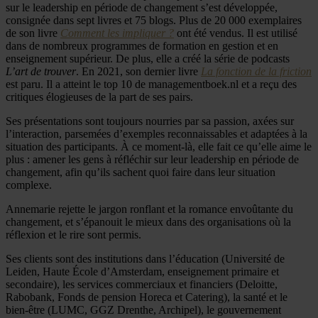
sur le leadership en période de changement s’est développée,
consignée dans sept livres et 75 blogs. Plus de 20 000 exemplaires
de son livre
Comment les impliquer ?
ont été vendus. Il est utilisé
dans de nombreux programmes de formation en gestion et en
enseignement supérieur. De plus, elle a créé la série de podcasts
L’art de trouver
. En 2021, son dernier livre
La fonction de la friction
est paru. Il a atteint le top 10 de managementboek.nl et a reçu des
critiques élogieuses de la part de ses pairs.
Ses présentations sont toujours nourries par sa passion, axées sur
l’interaction, parsemées d’exemples reconnaissables et adaptées à la
situation des participants. À ce moment-là, elle fait ce qu’elle aime le
plus : amener les gens à réfléchir sur leur leadership en période de
changement, afin qu’ils sachent quoi faire dans leur situation
complexe.
Annemarie rejette le jargon ronflant et la romance envoûtante du
changement, et s’épanouit le mieux dans des organisations où la
réflexion et le rire sont permis.
Ses clients sont des institutions dans l’éducation (Université de
Leiden, Haute École d’Amsterdam, enseignement primaire et
secondaire), les services commerciaux et financiers (Deloitte,
Rabobank, Fonds de pension Horeca et Catering), la santé et le
bien-être (LUMC, GGZ Drenthe, Archipel), le gouvernement