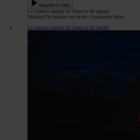
Regarder la vidéo
Le contenu intégré de Vimeo a été ignoré.
Webinar De functie van frictie - Annemarie Mars
Le contenu intégré de Vimeo a été ignoré