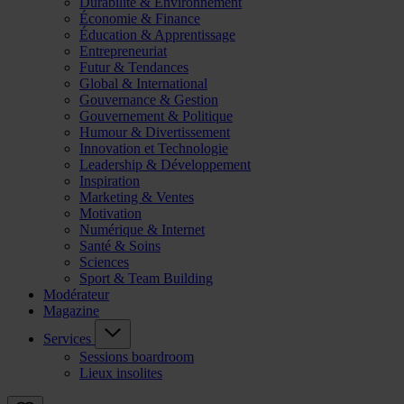
Durabilité & Environnement
Économie & Finance
Éducation & Apprentissage
Entrepreneuriat
Futur & Tendances
Global & International
Gouvernance & Gestion
Gouvernement & Politique
Humour & Divertissement
Innovation et Technologie
Leadership & Développement
Inspiration
Marketing & Ventes
Motivation
Numérique & Internet
Santé & Soins
Sciences
Sport & Team Building
Modérateur
Magazine
Services
Sessions boardroom
Lieux insolites