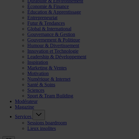
Durabilité & Environnement
Économie & Finance
Éducation & Apprentissage
Entrepreneuriat
Futur & Tendances
Global & International
Gouvernance & Gestion
Gouvernement & Politique
Humour & Divertissement
Innovation et Technologie
Leadership & Développement
Inspiration
Marketing & Ventes
Motivation
Numérique & Internet
Santé & Soins
Sciences
Sport & Team Building
Modérateur
Magazine
Services
Sessions boardroom
Lieux insolites