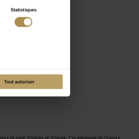
Statistiques
Tout autoriser
space de toute lHistoire de lEurope. Cet astronaute de lAgence