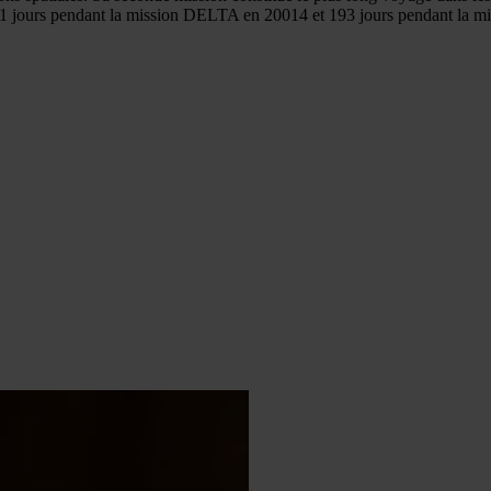
: 11 jours pendant la mission DELTA en 20014 et 193 jours pendant la