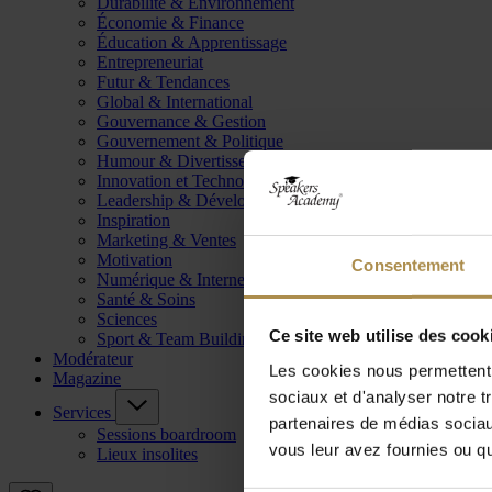
Durabilité & Environnement
Économie & Finance
Éducation & Apprentissage
Entrepreneuriat
Futur & Tendances
Global & International
Gouvernance & Gestion
Gouvernement & Politique
Humour & Divertissement
Innovation et Technologie
Leadership & Développement
Inspiration
Marketing & Ventes
Motivation
Consentement
Numérique & Internet
Santé & Soins
Sciences
Ce site web utilise des cook
Sport & Team Building
Modérateur
Les cookies nous permettent d
Magazine
sociaux et d'analyser notre t
Services
partenaires de médias sociaux
Sessions boardroom
vous leur avez fournies ou qu'
Lieux insolites