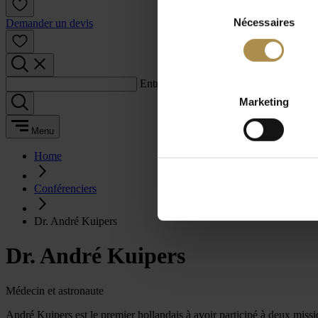
Sélection
Nécessaires
du
Demander un devis
consentement
Entrez un terme de recherche :
Marketing
Menu
Home
Conférenciers
Dr. André Kuipers
Dr. André Kuipers
Médecin et astronaute
André Kuipers est le premier hollandais à avoir participé à deux missi