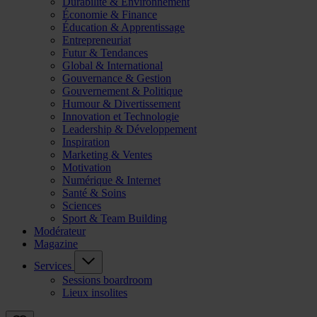
Durabilité & Environnement
Économie & Finance
Éducation & Apprentissage
Entrepreneuriat
Futur & Tendances
Global & International
Gouvernance & Gestion
Gouvernement & Politique
Humour & Divertissement
Innovation et Technologie
Leadership & Développement
Inspiration
Marketing & Ventes
Motivation
Numérique & Internet
Santé & Soins
Sciences
Sport & Team Building
Modérateur
Magazine
Services
Sessions boardroom
Lieux insolites