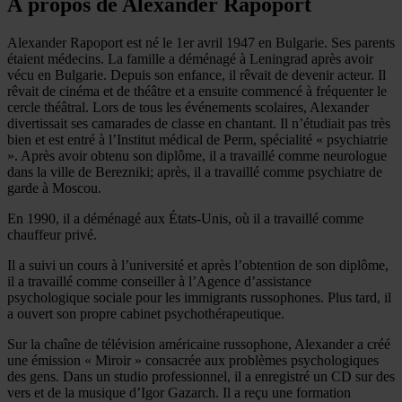
À propos de Alexander Rapoport
Alexander Rapoport est né le 1er avril 1947 en Bulgarie. Ses parents
étaient médecins. La famille a déménagé à Leningrad après avoir
vécu en Bulgarie. Depuis son enfance, il rêvait de devenir acteur. Il
rêvait de cinéma et de théâtre et a ensuite commencé à fréquenter le
cercle théâtral. Lors de tous les événements scolaires, Alexander
divertissait ses camarades de classe en chantant. Il n’étudiait pas très
bien et est entré à l’Institut médical de Perm, spécialité « psychiatrie
». Après avoir obtenu son diplôme, il a travaillé comme neurologue
dans la ville de Berezniki; après, il a travaillé comme psychiatre de
garde à Moscou.
En 1990, il a déménagé aux États-Unis, où il a travaillé comme
chauffeur privé.
Il a suivi un cours à l’université et après l’obtention de son diplôme,
il a travaillé comme conseiller à l’Agence d’assistance
psychologique sociale pour les immigrants russophones. Plus tard, il
a ouvert son propre cabinet psychothérapeutique.
Sur la chaîne de télévision américaine russophone, Alexander a créé
une émission « Miroir » consacrée aux problèmes psychologiques
des gens. Dans un studio professionnel, il a enregistré un CD sur des
vers et de la musique d’Igor Gazarch. Il a reçu une formation