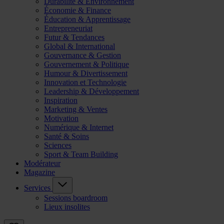
Durabilité & Environnement
Économie & Finance
Éducation & Apprentissage
Entrepreneuriat
Futur & Tendances
Global & International
Gouvernance & Gestion
Gouvernement & Politique
Humour & Divertissement
Innovation et Technologie
Leadership & Développement
Inspiration
Marketing & Ventes
Motivation
Numérique & Internet
Santé & Soins
Sciences
Sport & Team Building
Modérateur
Magazine
Services
Sessions boardroom
Lieux insolites