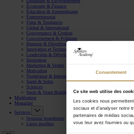
Durabilité & Environnement
Économie & Finance
Éducation & Apprentissage
Entrepreneuriat
Futur & Tendances
Global & International
Gouvernance & Gestion
Gouvernement & Politique
Humour & Divertissement
Innovation et Technologie
Leadership & Développement
Inspiration
Marketing & Ventes
Motivation
Consentement
Numérique & Internet
Santé & Soins
Sciences
Ce site web utilise des cook
Sport & Team Building
Modérateur
Les cookies nous permettent d
Magazine
sociaux et d'analyser notre t
Services
partenaires de médias sociaux
Sessions boardroom
vous leur avez fournies ou qu'
Lieux insolites