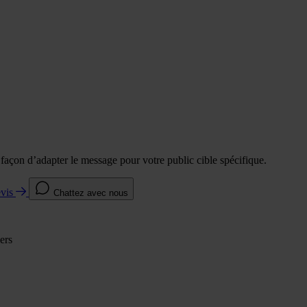
e façon d’adapter le message pour votre public cible spécifique.
evis
Chattez avec nous
ers