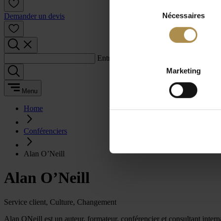
Sélection
Nécessaires
du
Demander un devis
consentement
Entrez un terme de recherche :
Marketing
Menu
Home
Conférenciers
Alan O’Neill
Alan O’Neill
Service client, Culture, Changement
Alan ONeill est un auteur, formateur, conférencier et consultant inter