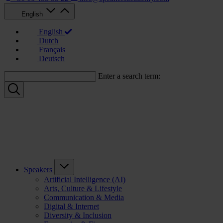
English
English
Dutch
Français
Deutsch
Enter a search term:
Speakers
Artificial Intelligence (AI)
Arts, Culture & Lifestyle
Communication & Media
Digital & Internet
Diversity & Inclusion