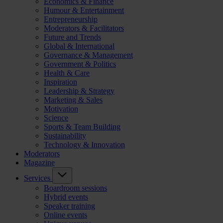
Economics & Finance
Humour & Entertainment
Entrepreneurship
Moderators & Facilitators
Future and Trends
Global & International
Governance & Management
Government & Politics
Health & Care
Inspiration
Leadership & Strategy
Marketing & Sales
Motivation
Science
Sports & Team Building
Sustainability
Technology & Innovation
Moderators
Magazine
Services
Boardroom sessions
Hybrid events
Speaker training
Online events